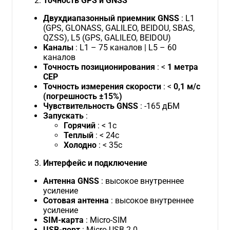
Точность GPS и GNSS
Двухдиапазонный приемник GNSS
: L1
(GPS, GLONASS, GALILEO, BEIDOU, SBAS,
QZSS), L5 (GPS, GALILEO, BEIDOU)
Каналы
: L1 – 75 каналов | L5 – 60
каналов
Точность позиционирования
: <
1 метра
CEP
Точность измерения скорости
: <
0,1 м/с
(погрешность ±15%)
Чувствительность GNSS
: -165 дБМ
Запускать
:
Горячий
: < 1с
Теплый
: < 24с
Холодно
: < 35с
Интерфейс и подключение
Антенна GNSS
: высокое внутреннее
усиление
Сотовая антенна
: высокое внутреннее
усиление
SIM-карта
: Micro-SIM
USB-порт
: Micro-USB 2.0