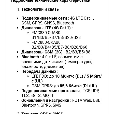
Подробные технические характеристики
Технологии и связь
Поддерживаемые сети
: 4G LTE Cat 1,
GSM, GPRS, GNSS, Bluetooth
Диапазоны LTE (4G Cat 1)
:
FMC880-QJAB0:
B1/B3/B5/B7/B8/B20/B28
FMC880-QKAB0:
B2/B3/B4/B5/B7/B8/B28/B66
Диапазоны GSM (2G)
: B2/B3/B5/B8
Bluetooth
: 4.0 + LE, совместим с
внешними датчиками (температуры,
влажности, движения)
Передача данных
:
LTE FDD: до
10 Мбит/с (DL) / 5 Мбит/
с (UL)
GSM GPRS: до
85,6 Кбит/с (DL/UL)
Поддерживаемые протоколы
: TCP, UDP,
TLS, EGTS, MQTT
Обновления и настройки
: FOTA Web, USB,
Bluetooth, GPRS, SMS