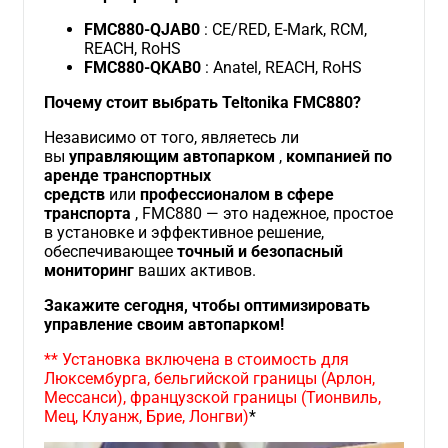
FMC880-QJAB0
: CE/RED, E-Mark, RCM,
REACH, RoHS
FMC880-QKAB0
: Anatel, REACH, RoHS
Почему стоит выбрать Teltonika FMC880?
Независимо от того, являетесь ли
вы
управляющим автопарком
,
компанией по
аренде транспортных
средств
или
профессионалом в сфере
транспорта
, FMC880 — это надежное, простое
в установке и эффективное решение,
обеспечивающее
точный и безопасный
мониторинг
ваших активов.
Закажите сегодня, чтобы оптимизировать
управление своим автопарком!
** Установка включена в стоимость для
Люксембурга, бельгийской границы (Арлон,
Мессанси), французской границы (Тионвиль,
Мец, Клуанж, Брие, Лонгви)
*