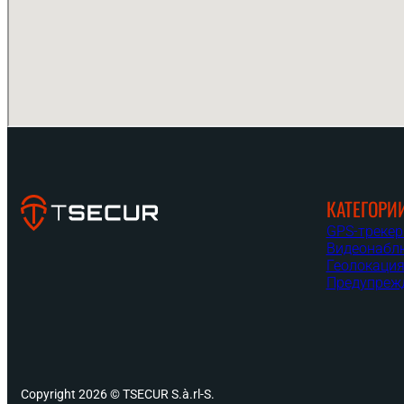
КАТЕГОРИ
GPS-треке
Видеонабл
Геолокаци
Предупреж
Copyright 2026 © TSECUR S.à.rl-S.