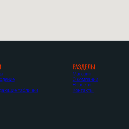
И
РАЗДЕЛЫ
ры
Магазин
юдение
О компании
я
Новости
дающие таблички
Контакты