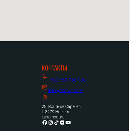
КОНТАКТЫ
+352 661 966 188
info@tsecur.com
28, Route de Capellen
L-8279 Holzem
Luxembourg