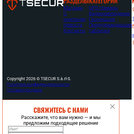
РАЗДЕЛЫ
КАТЕГОРИИ
Магазин
GPS-трекеры
О
Видеонаблюдение
компании
Геолокация
Новости
Предупреждающие
Контакты
таблички
2
C
Copyright 2026 © TSECUR S.à.rl-S.
Политика конфиденциальности
Условия продажи
СВЯЖИТЕСЬ С НАМИ
Расскажите, что вам нужно — и мы
предложим подходящее решение