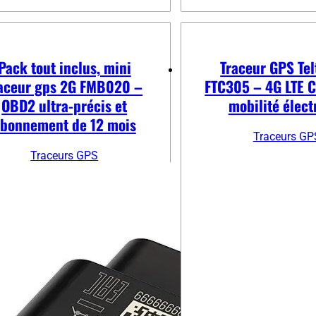
a
à
plusieurs
145,00 €
variations.
Les
Pack tout inclus, mini
Traceur GPS Tel
options
peuvent
aceur gps 2G FMB020 –
FTC305 – 4G LTE C
être
OBD2 ultra-précis et
mobilité élect
choisies
sur
bonnement de 12 mois
la
Traceurs GP
page
Traceurs GPS
du
produit