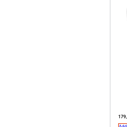
179
Add 