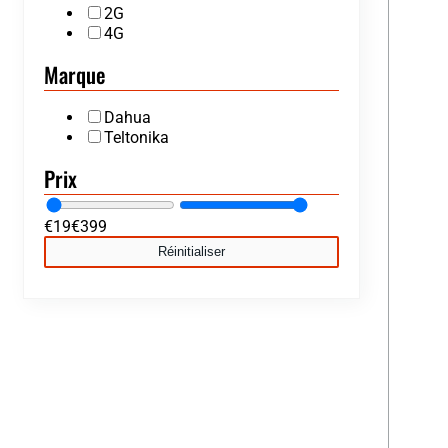
2G
4G
Marque
Dahua
Teltonika
Prix
€
19
€
399
Réinitialiser