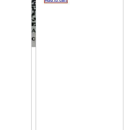
el
initial
actuel
était :
est :
00 €.
195,00 €.
160,00 €.