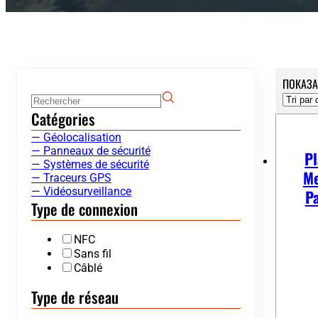
ПОКАЗАН
Catégories
— Géolocalisation
— Panneaux de sécurité
P
— Systèmes de sécurité
Me
— Traceurs GPS
— Vidéosurveillance
Pa
Type de connexion
NFC
Sans fil
Câblé
Type de réseau