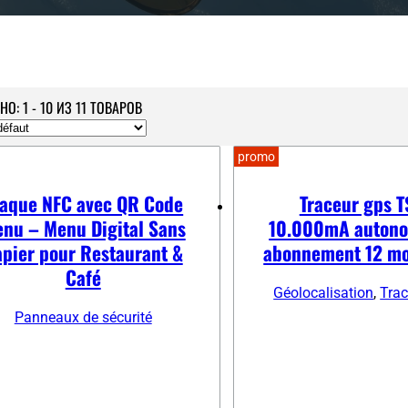
О: 1 - 10 ИЗ 11 ТОВАРОВ
promo
laque NFC avec QR Code
Traceur gps 
nu – Menu Digital Sans
10.000mA autono
pier pour Restaurant &
abonnement 12 mo
Café
Géolocalisation
,
Tra
Panneaux de sécurité