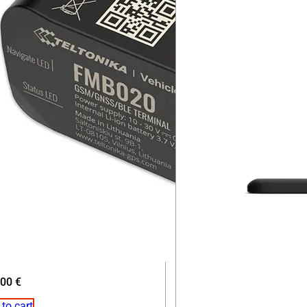
,00
€
to cart