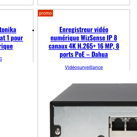
promo
tonika
Enregistreur vidéo
at 1 pour
numérique WizSense IP 8
rique
canaux 4K H.265+ 16 MP, 8
ports PoE – Dahua
S
Vidéosurveillance