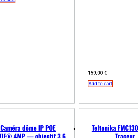
159,00
€
Add to cart
Caméra dôme IP POE
Teltonika FMC13
IF® 4MP — objectif 3,6
Traceur